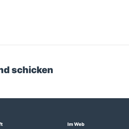
und schicken
ft
Im Web