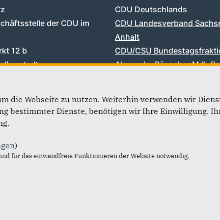
rz
CDU Deutschlands
chäftsstelle der CDU im
CDU Landesverband Sachs
Anhalt
kt 12 b
CDU/CSU Bundestagsfrakti
alberstadt
Alexander Räuscher MdL (In
03941 567400
Ulrich Thomas MdL
41 567471
Landtagskandidatin Bianca
um die Webseite zu nutzen. Weiterhin verwenden wir Dienst
post@cduharz.de
Landtagskandidat Artjom P
 bestimmter Dienste, benötigen wir Ihre Einwilligung. Ihr
Junge Union Sachsen-Anha
ng.
CDU Landtagsfraktion Sac
ngen
)
Anhalt
nd für das einwandfreie Funktionieren der Website notwendig.
Junge Union Harz
MIT Harz (Insta)