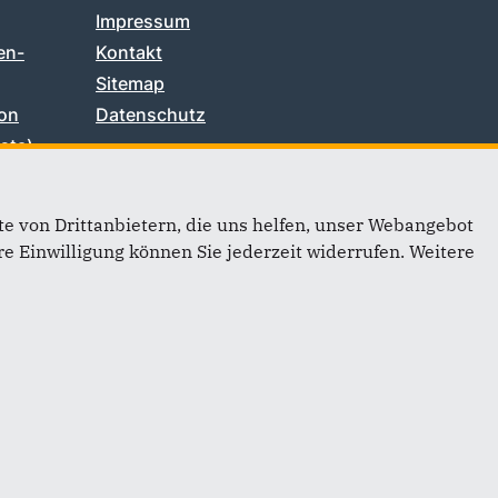
Impressum
en-
Kontakt
Sitemap
on
Datenschutz
sta)
 Heine
e von Drittanbietern, die uns helfen, unser Webangebot
usch
e Einwilligung können Sie jederzeit widerrufen. Weitere
lt
hsen-
©2026 CDU Harz